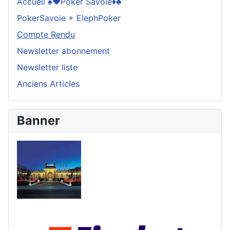
Accueil ♠♥Poker Savoie♦♣
PokerSavoie + ElephPoker
Compte Rendu
Newsletter abonnement
Newsletter liste
Anciens Articles
Banner